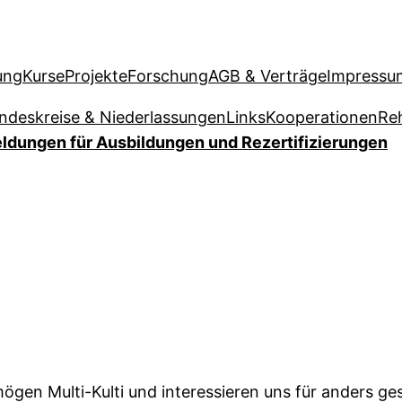
ung
Kurse
Projekte
Forschung
AGB & Verträge
Impressu
ndeskreise & Niederlassungen
Links
Kooperationen
Re
dungen für Ausbildungen und Rezertifizierungen
mögen Multi-Kulti und interessieren uns für anders g